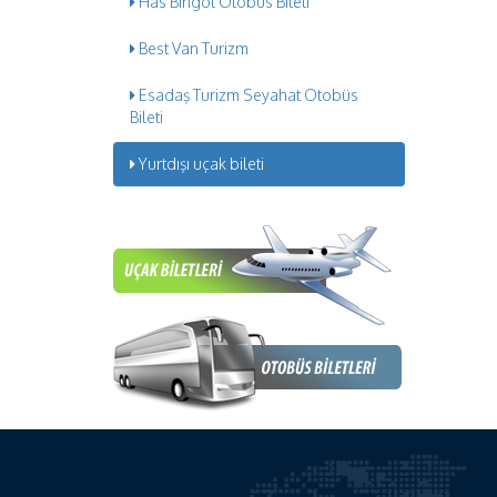
Has Bingöl Otobüs Bileti
Best Van Turizm
Esadaş Turizm Seyahat Otobüs
Bileti
Yurtdışı uçak bileti